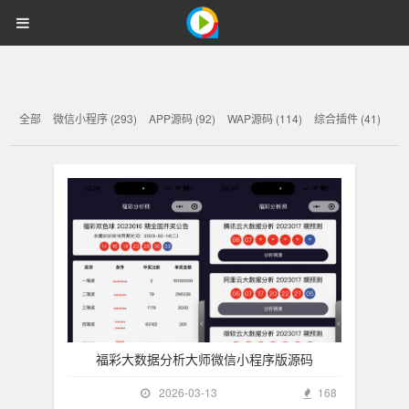
精品素材资源下载站
818
首页
网站源码
游戏源码
818
资
源
小程序插件
解说文案
视频教程
内核精选
登录
注册
资
全部
微信小程序 (293)
APP源码 (92)
WAP源码 (114)
综合插件 (41)
源
福彩大数据分析大师微信小程序版源码
2026-03-13
168