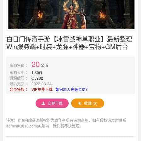
白日门传奇手游【冰雪战神单职业】最新整理
Win服务端+时装+龙脉+神器+宝物+GM后台
20
资源售价 ：
金币
资源大小 ：
1.35G
资源编号 ：
Q5982
最后更新 ：
2022-03-24
会员特权 ：
VIP免费下载
如何加入高级会员？
立即下载
收藏 (0)
注意：818网站资源版权均为原作者所有请勿商用，如有侵权请及时联系
admin#Q818.com(#换@)，我们将尽快处理。