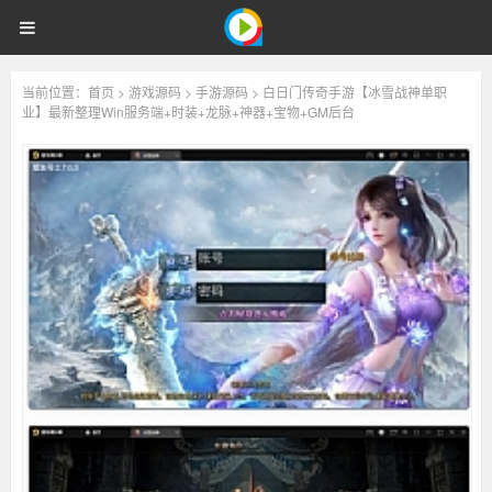
精品素材资源下载站
818
首页
网站源码
游戏源码
818
资
源
小程序插件
解说文案
视频教程
内核精选
登录
注册
资
当前位置：
首页
>
游戏源码
>
手游源码
> 白日门传奇手游【冰雪战神单职
业】最新整理Win服务端+时装+龙脉+神器+宝物+GM后台
源