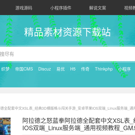
游戏源码
小程序插件
解说文案
视频
精品素材资源下载站
织梦
帝国CMS
Discuz
易优
H5
传奇
Thinkphp
小程序
德全配套中文XSL表_经典3D横版格斗闯关手游_安卓苹果IOS双端_Linux服务端_
阿拉德之怒蓝拳阿拉德全配套中文XSL表_
IOS双端_Linux服务端_通用视频教程_