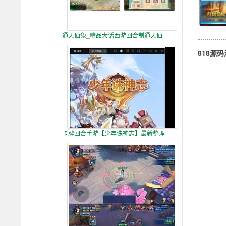
通天仙兔_精品大话西游回合制通天仙
818源
卡牌回合手游【少年诛神志】最新整理