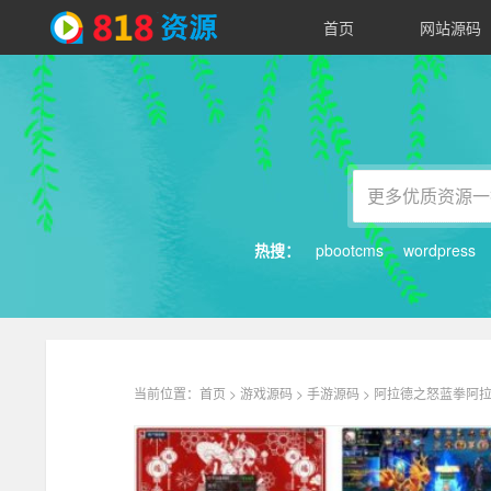
首页
网站源码
818
资
源
热搜：
pbootcms
wordpress
当前位置：
首页
>
游戏源码
>
手游源码
> 阿拉德之怒蓝拳阿拉