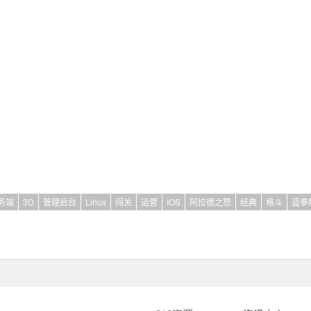
务端
3D
管理后台
Linux
闯关
运营
IOS
阿拉德之怒
经典
格斗
蓝拳