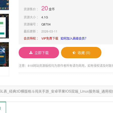
20
资源售价 ：
金币
资源大小 ：
4.1G
资源编号 ：
Q8704
最后更新 ：
2026-03-11
会员特权 ：
VIP免费下载
如何加入高级会员？
立即下载
收藏 (0)
注意：818网站资源版权均为原作者所有请勿商用，如有侵权请及时联系adm
L表_经典3D横版格斗闯关手游_安卓苹果IOS双端_Linux服务端_通
绍