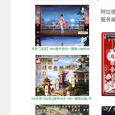
阿拉德
服务
手游【龙武】Win版半自动一键端+GM后台
H5手游【仙灵Q侠传H5】VM一键即玩端+手