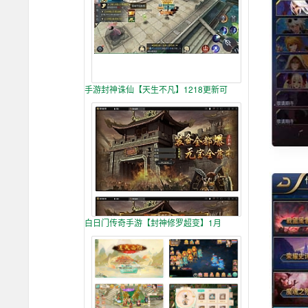
手游封神诛仙【天生不凡】1218更新可
白日门传奇手游【封神修罗超变】1月