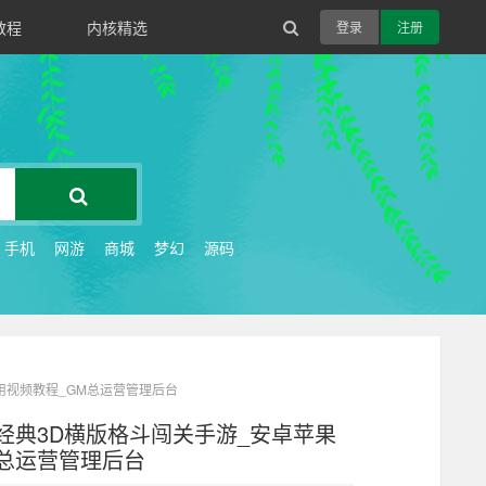
教程
内核精选
登录
注册
手机
网游
商城
梦幻
源码
通用视频教程_GM总运营管理后台
经典3D横版格斗闯关手游_安卓苹果
GM总运营管理后台