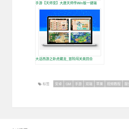
手游【天师变】大唐天师传Win版一键端
大话西游之卧虎藏龙_冒险闯关类回合
标签
安卓
GM
手游
双端
苹果
视频教程
服