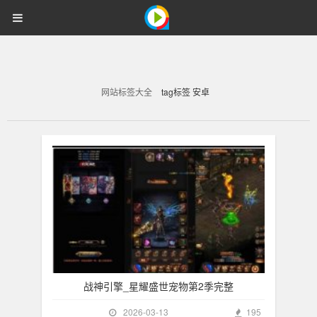
精品素材资源下载站
818
首页
网站源码
游戏源码
818
资
源
小程序插件
解说文案
视频教程
内核精选
登录
注册
资
网站标签大全
tag标签 安卓
源
战神引擎_星耀盛世宠物第2季完整
2026-03-13
195