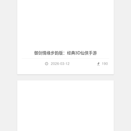
御剑情缘步韵版：经典3D仙侠手游
2026-03-12
190