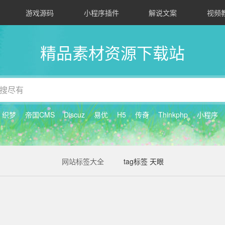
游戏源码
小程序插件
解说文案
视频
精品素材资源下载站
织梦
帝国CMS
Discuz
易优
H5
传奇
Thinkphp
小程序
网站标签大全
tag标签 天眼