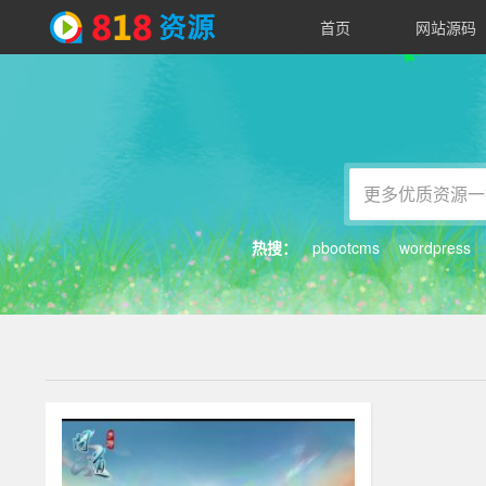
首页
网站源码
818
资
源
热搜：
pbootcms
wordpress