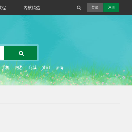
教程
内核精选
登录
注册
手机
网游
商城
梦幻
源码