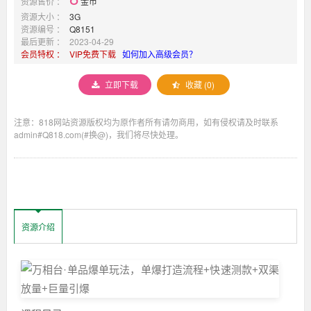
资源售价 ：
金币
资源大小 ：
3G
资源编号 ：
Q8151
最后更新 ：
2023-04-29
会员特权 ：
VIP免费下载
如何加入高级会员？
立即下载
收藏 (0)
注意：818网站资源版权均为原作者所有请勿商用，如有侵权请及时联系
admin#Q818.com(#换@)，我们将尽快处理。
资源介绍