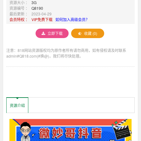
资源大小 ：
3G
资源编号 ：
Q8190
最后更新 ：
2023-04-29
会员特权 ：
VIP免费下载
如何加入高级会员？
立即下载
收藏 (0)
注意：818网站资源版权均为原作者所有请勿商用，如有侵权请及时联系
admin#Q818.com(#换@)，我们将尽快处理。
资源介绍