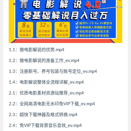
1.1：做电影解说的优势.mp4
1.2：做电影解说的准备工作_ev.mp4
1.3：注册新号、养号包装与账号定位_ev.mp4
1.4：电影解说整体全流程详解_ev.mp4
2.1：优质电影素材资源站推荐_ev.mp4
2.2：全网高清电影无水印免VIP下载_ev.mp4
2.3：超快下载神器及格式转换.mp4
2.4：免VIP下载背景音乐音效_ev.mp4