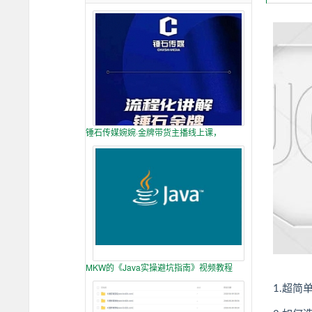
锤石传媒婉婉·金牌带货主播线上课，
MKW的《Java实操避坑指南》视频教程
1.超简