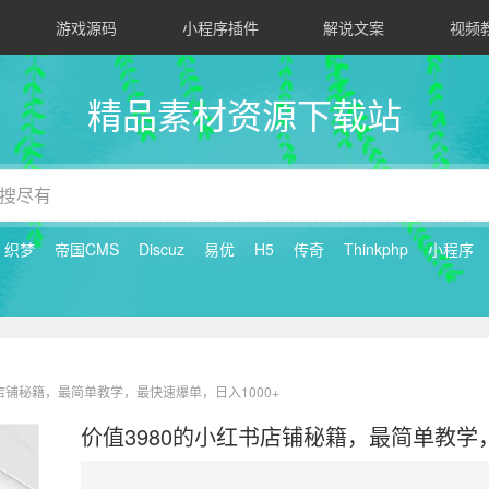
游戏源码
小程序插件
解说文案
视频
精品素材资源下载站
织梦
帝国CMS
Discuz
易优
H5
传奇
Thinkphp
小程序
书店铺秘籍，最简单教学，最快速爆单，日入1000+
价值3980的小红书店铺秘籍，最简单教学，