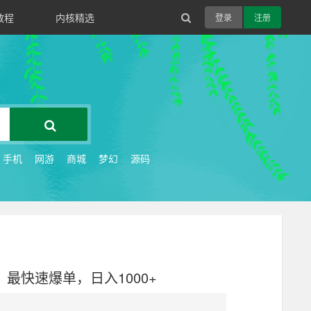
教程
内核精选
登录
注册
手机
网游
商城
梦幻
源码
最快速爆单，日入1000+