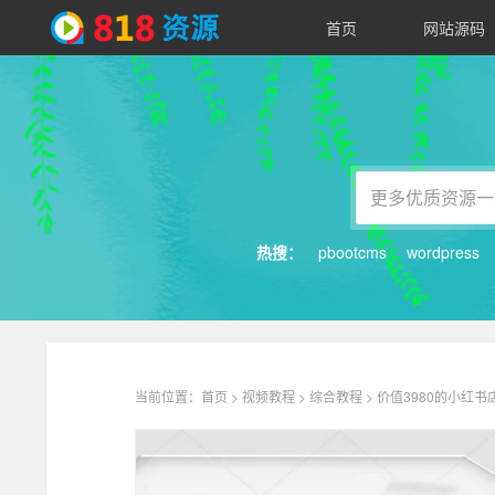
首页
网站源码
818
资
源
热搜：
pbootcms
wordpress
当前位置：
首页
>
视频教程
>
综合教程
> 价值3980的小红